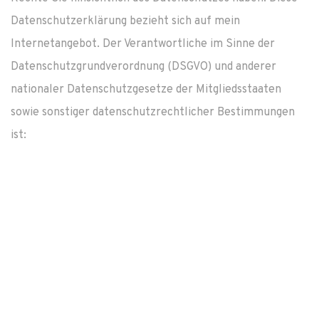
Datenschutzerklärung bezieht sich auf mein
Internetangebot. Der Verantwortliche im Sinne der
Datenschutzgrundverordnung (DSGVO) und anderer
nationaler Datenschutzgesetze der Mitgliedsstaaten
sowie sonstiger datenschutzrechtlicher Bestimmungen
ist:
Verantwortlich für die Datenverarbeitung ist:
Volker Hübner
Thekhaus 20
40699 Erkrath
Tel.: +49 2104 912317-0, Fax.: +49 2104 912317-8
info „at“ dingfest.de
Datenverarbeitung im Auftrag